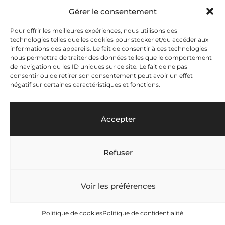
En suscitant l’adhésion et la confiance, le Pôle
Gérer le consentement
social du FC Concordia a-t-il réussi là où la politique
sociale de la Ville de Lausanne a échoué ?
Pour offrir les meilleures expériences, nous utilisons des
technologies telles que les cookies pour stocker et/ou accéder aux
informations des appareils. Le fait de consentir à ces technologies
ÉMILIE MOESCHLER
nous permettra de traiter des données telles que le comportement
de navigation ou les ID uniques sur ce site. Le fait de ne pas
La politique d’une collectivité publique se déploie
consentir ou de retirer son consentement peut avoir un effet
de plein de manières différentes. Cela peut être
négatif sur certaines caractéristiques et fonctions.
des animatrices et animateurs socioculturels
dans une maison de quartier, du travail social de
rue, un club de sport, des cours de musique, un
Accepter
camp de vacances… Bref, dans tous ces lieux, il
peut y avoir des adultes bienveillants, des relais
qui accompagnent les jeunes sans l’étiquette «
assistant·e social·e » chargé·e de résoudre leurs
Refuser
problèmes. C’est important d’avoir cette
multiplicité d’actrices et d’acteurs, car ils
apportent leur propre regard, offrant une plus
Voir les préférences
grande proximité avec des publics parfois
difficiles à atteindre. Cela nous permet d’échanger
sur les prestations à améliorer, de partager les
Politique de cookies
Politique de confidentialité
difficultés et les différentes cultures